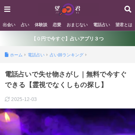
出会い
占い
体験談
恋愛
おまじない
電話占い
望君とは
【０円で今すぐ】占いアプリ３つ
ホーム
電話占い
占い師ランキング
電話占いで失せ物さがし｜無料で今すぐ
できる【霊視でなくしもの探し】
2025-12-03