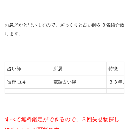
お急ぎかと思いますので、ざっくりと占い師を３名紹介致
します。
占い師
所属
特徴
富樫 ユキ
電話占い絆
３３年、
ＫＫＯＹＡ（コヤ）
電話占いココナラ
タロット
ちいぃぃ
ココナラ（メール鑑定）
メールで
すべて無料鑑定ができるので、３回失せ物探し