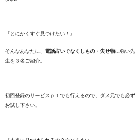
『とにかくすぐ見つけたい！』
そんなあなたに、
電話占い
で
なくしもの
・
失せ物
に強い先
生を３名ご紹介。
初回登録のサービスｐｔでも行えるので、ダメ元でも必ず
お試し下さい。
『本当に見つけられるの？ウソくさい…』