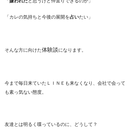
「
嫌われた
と思うけど仲直りできるのか」
「カレの気持ちと今後の展開を
占い
たい」
体験談
そんな方に向けた
になります。
今まで毎日来ていたＬＩＮＥも来なくなり、会社で会って
も素っ気ない態度。
友達とは明るく喋っているのに、どうして？