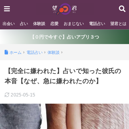
出会い
占い
体験談
恋愛
おまじない
電話占い
望君とは
【０円で今すぐ】占いアプリ３つ
ホーム
電話占い
体験談
【完全に嫌われた】占いで知った彼氏の
本音【なぜ、急に嫌われたのか】
2025-05-15