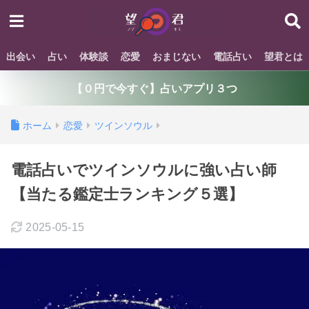
出会い
占い
体験談
恋愛
おまじない
電話占い
望君とは
【０円で今すぐ】占いアプリ３つ
ホーム
恋愛
ツインソウル
電話占いでツインソウルに強い占い師
【当たる鑑定士ランキング５選】
2025-05-15