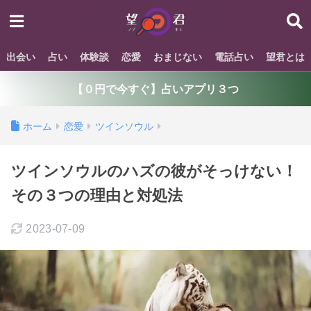
出会い
占い
体験談
恋愛
おまじない
電話占い
望君とは
【０円で今すぐ】占いアプリ３つ
ホーム
恋愛
ツインソウル
ツインソウルのハズの彼がそっけない！
その３つの理由と対処法
2023-07-09