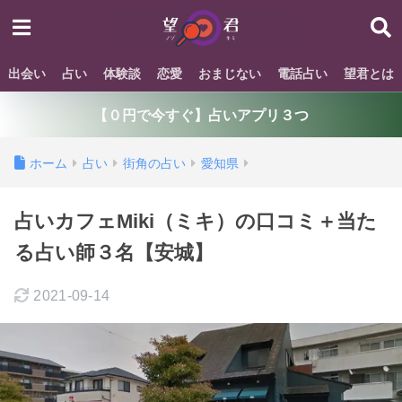
出会い
占い
体験談
恋愛
おまじない
電話占い
望君とは
【０円で今すぐ】占いアプリ３つ
ホーム
占い
街角の占い
愛知県
占いカフェMiki（ミキ）の口コミ＋当た
る占い師３名【安城】
2021-09-14