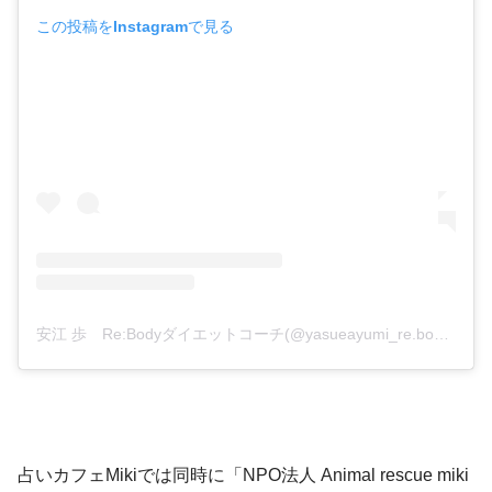
この投稿をInstagramで見る
安江 歩 Re:Bodyダイエットコーチ(@yasueayumi_re.body.lab)がシェアした投稿
占いカフェMikiでは同時に「NPO法人 Animal rescue miki