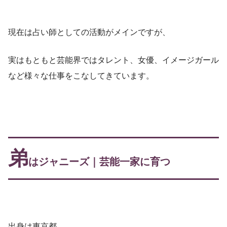
結婚
不明
公式ブログ
アメーバブログ
現在は占い師としての活動がメインですが、
インスタ
Instagramアカウント
実はもともと芸能界ではタレント、女優、イメージガール
など様々な仕事をこなしてきています。
ツイッター
Twitterアカウント
弟
はジャニーズ｜芸能一家に育つ
出身は東京都。