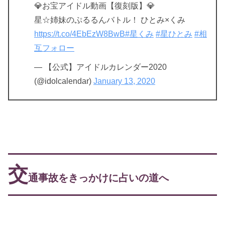
💎お宝アイドル動画【復刻版】💎
星☆姉妹のぷるるんバトル！ ひとみ×くみ
https://t.co/4EbEzW8BwB
#星くみ
#星ひとみ
#相
互フォロー
— 【公式】アイドルカレンダー2020
(@idolcalendar)
January 13, 2020
交
通事故をきっかけに占いの道へ