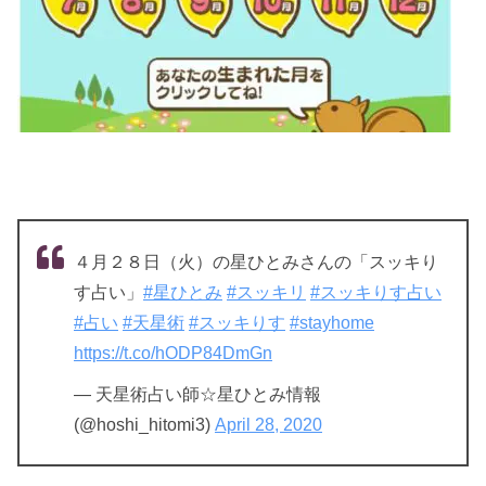
４月２８日（火）の星ひとみさんの「スッキり
す占い」
#星ひとみ
#スッキリ
#スッキりす占い
#占い
#天星術
#スッキりす
#stayhome
https://t.co/hODP84DmGn
— 天星術占い師☆星ひとみ情報
(@hoshi_hitomi3)
April 28, 2020