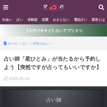
出会い
占い
体験談
恋愛
おまじない
電話占い
望君とは
【０円で今すぐ】占いアプリ３つ
ホーム
占い
街角の占い
占い師「星ひとみ」が当たるから予約し
よう【突然ですが占ってもいいですか】
2025-05-14