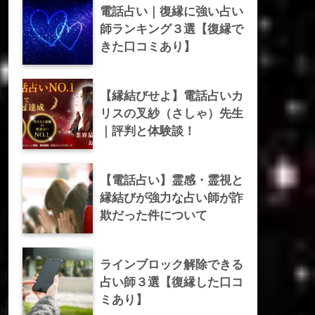
電話占い｜復縁に強い占い
師ランキング３選【復縁で
きた口コミあり】
【縁結びせよ】電話占いカ
リスの叉紗（さしゃ）先生
｜評判と体験談！
【電話占い】霊感・霊視と
縁結びが強力な占い師が詐
欺だった件について
ラインブロック解除できる
占い師３選【復縁した口コ
ミあり】