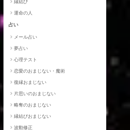
縁結び
運命の人
占い
メール占い
夢占い
心理テスト
恋愛のおまじない・魔術
復縁おまじない
片思いのおまじない
略奪のおまじない
縁結びおまじない
波動修正