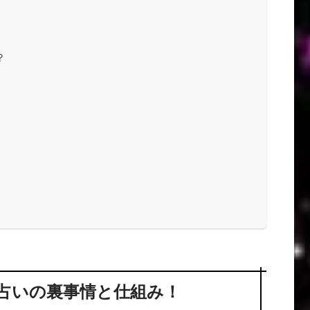
！
？
占いの裏事情と仕組み！