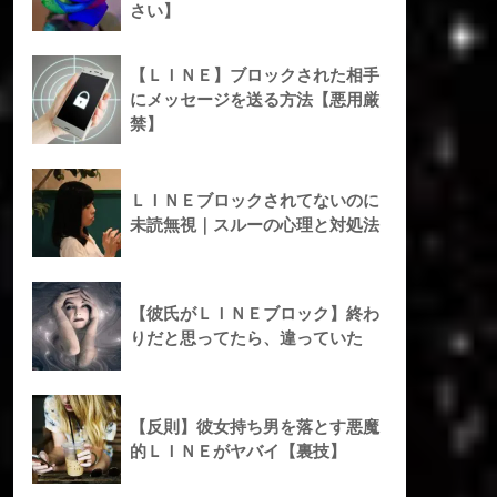
さい】
【ＬＩＮＥ】ブロックされた相手
にメッセージを送る方法【悪用厳
禁】
ＬＩＮＥブロックされてないのに
未読無視｜スルーの心理と対処法
【彼氏がＬＩＮＥブロック】終わ
りだと思ってたら、違っていた
【反則】彼女持ち男を落とす悪魔
的ＬＩＮＥがヤバイ【裏技】