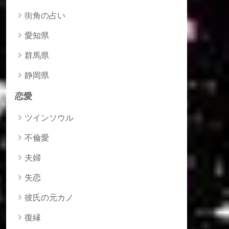
街角の占い
愛知県
群馬県
静岡県
恋愛
ツインソウル
不倫愛
夫婦
失恋
彼氏の元カノ
復縁