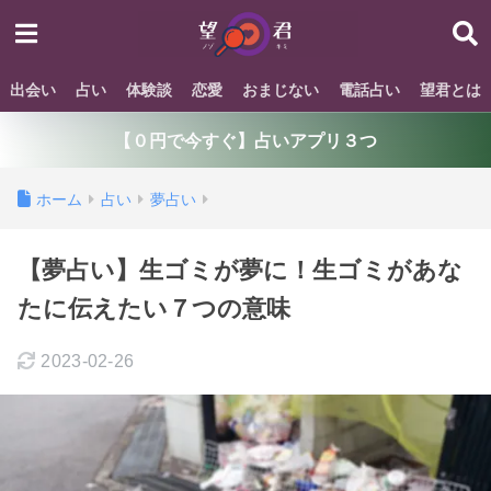
出会い
占い
体験談
恋愛
おまじない
電話占い
望君とは
【０円で今すぐ】占いアプリ３つ
ホーム
占い
夢占い
【夢占い】生ゴミが夢に！生ゴミがあな
たに伝えたい７つの意味
2023-02-26