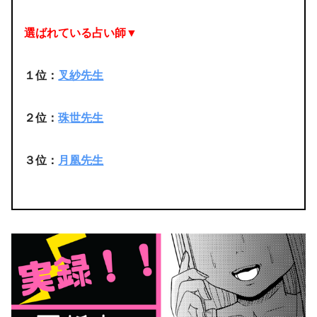
選ばれている占い師▼
１位：
叉紗先生
２位：
珠世先生
３位：
月凰先生