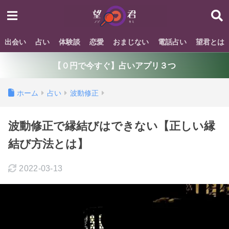
出会い
占い
体験談
恋愛
おまじない
電話占い
望君とは
【０円で今すぐ】占いアプリ３つ
ホーム
占い
波動修正
波動修正で縁結びはできない【正しい縁
結び方法とは】
2022-03-13